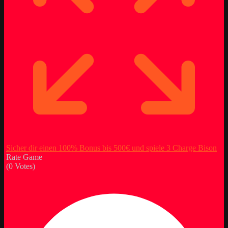
Sicher dir einen 100% Bonus bis 500€ und spiele 3 Charge Bison
Rate Game
(
0
Votes)