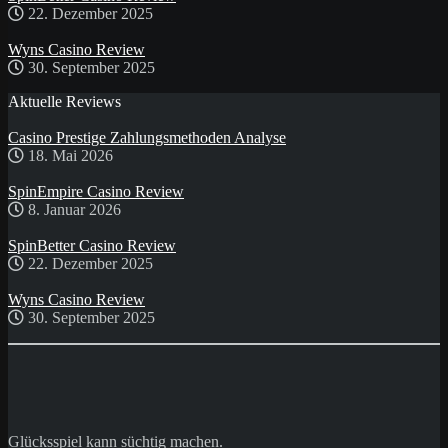
22. Dezember 2025
Wyns Casino Review
30. September 2025
Aktuelle Reviews
Casino Prestige Zahlungsmethoden Analyse
18. Mai 2026
SpinEmpire Casino Review
8. Januar 2026
SpinBetter Casino Review
22. Dezember 2025
Wyns Casino Review
30. September 2025
Glücksspiel kann süchtig machen.