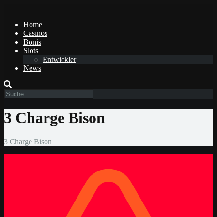
Home
Casinos
Bonis
Slots
Entwickler
News
3 Charge Bison
3 Charge Bison