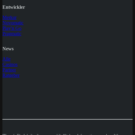
Entwickler
Merkur
Novomatic
Play'n Go
Pragmatic
News
Alle
Casinos
Partner
Ratgeber