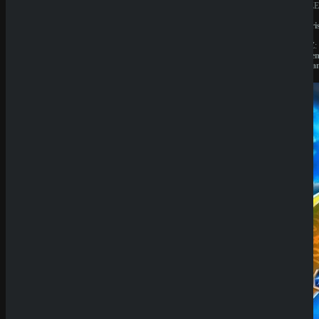
BESITZER:
BESITZE
Liernin
Liernin
Enterprises
Enterpri
LTD
LTD
LIZENZ:
LIZENZ:
Komoren
Komore
(Anjouan)
(Anjoua
Neueste
Beiträge
Casino
Prestige
Zahlungs
methoden
Analyse
SpinEmpir
e Casino
Review
SpinBetter
Casino