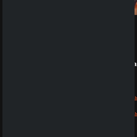
Review
Wyns
Casino
Review
QuickWin
Casino
Review
Neueste
Kommenta
Alex
zu
Dazard
rami
zu
CryptoRus
Jens
zu
CryptoRush
200% bis
zu 2.500€
Silizi
zu