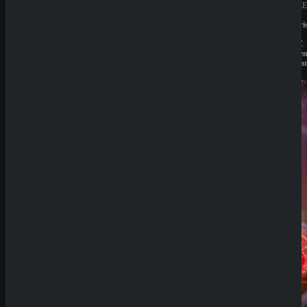
BESITZER:
BESITZE
Liernin
Liernin
Enterprises
Enterpri
LTD
LTD
LIZENZ:
LIZENZ:
Komoren
Komore
(Anjouan)
(Anjoua
Neueste
Beiträge
Casino
Prestige
Zahlungs
methoden
Analyse
SpinEmpir
e Casino
Review
SpinBetter
Casino