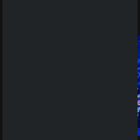
Demo Spiel
Demo Spiel