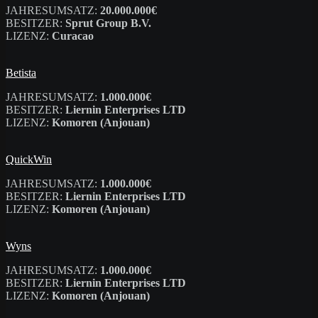
JAHRESUMSATZ:
20.000.000€
BESITZER:
Sprut Group B.V.
LIZENZ:
Curacao
Betista
JAHRESUMSATZ:
1.000.000€
BESITZER:
Liernin Enterprises LTD
LIZENZ:
Komoren (Anjouan)
QuickWin
JAHRESUMSATZ:
1.000.000€
BESITZER:
Liernin Enterprises LTD
LIZENZ:
Komoren (Anjouan)
Wyns
JAHRESUMSATZ:
1.000.000€
BESITZER:
Liernin Enterprises LTD
LIZENZ:
Komoren (Anjouan)