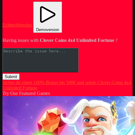
Echtgeldmodus
Demoversion
Having issues with
Clover Coins 4x4 Unlimited Fortune
?
Submit
Sicher dir einen 100% Bonus bis 500€ und spiele Clover Coins 4x4
Unlimited Fortune
Try Our Featured Games