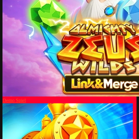
Demo Spiel