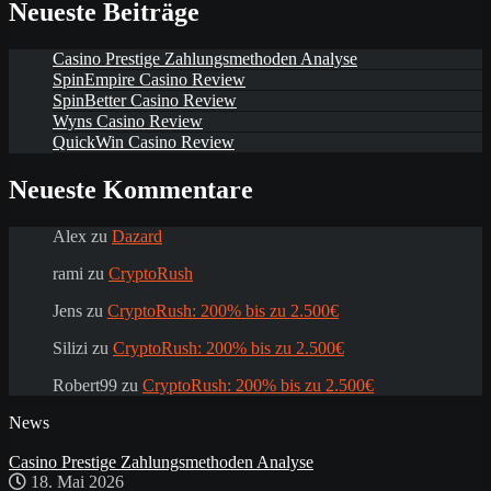
Neueste Beiträge
Casino Prestige Zahlungsmethoden Analyse
SpinEmpire Casino Review
SpinBetter Casino Review
Wyns Casino Review
QuickWin Casino Review
Neueste Kommentare
Alex
zu
Dazard
rami
zu
CryptoRush
Jens
zu
CryptoRush: 200% bis zu 2.500€
Silizi
zu
CryptoRush: 200% bis zu 2.500€
Robert99
zu
CryptoRush: 200% bis zu 2.500€
News
Casino Prestige Zahlungsmethoden Analyse
18. Mai 2026