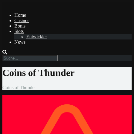
Home
Casinos
Bonis
Slots
Entwickler
News
Coins of Thunder
Coins of Thunder