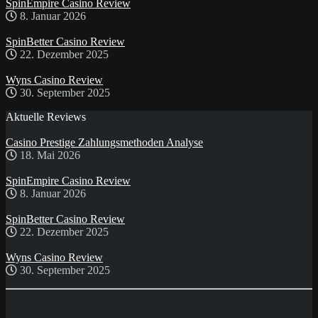
SpinEmpire Casino Review
8. Januar 2026
SpinBetter Casino Review
22. Dezember 2025
Wyns Casino Review
30. September 2025
Aktuelle Reviews
Casino Prestige Zahlungsmethoden Analyse
18. Mai 2026
SpinEmpire Casino Review
8. Januar 2026
SpinBetter Casino Review
22. Dezember 2025
Wyns Casino Review
30. September 2025