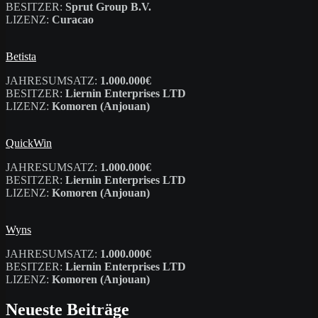
BESITZER:
Sprut Group B.V.
LIZENZ:
Curacao
Betista
JAHRESUMSATZ:
1.000.000€
BESITZER:
Liernin Enterprises LTD
LIZENZ:
Komoren (Anjouan)
QuickWin
JAHRESUMSATZ:
1.000.000€
BESITZER:
Liernin Enterprises LTD
LIZENZ:
Komoren (Anjouan)
Wyns
JAHRESUMSATZ:
1.000.000€
BESITZER:
Liernin Enterprises LTD
LIZENZ:
Komoren (Anjouan)
Neueste Beiträge