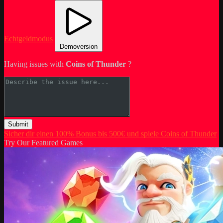
Echtgeldmodus
Demoversion
Having issues with
Coins of Thunder
?
Submit
Sicher dir einen 100% Bonus bis 500€ und spiele Coins of Thunder
Try Our Featured Games