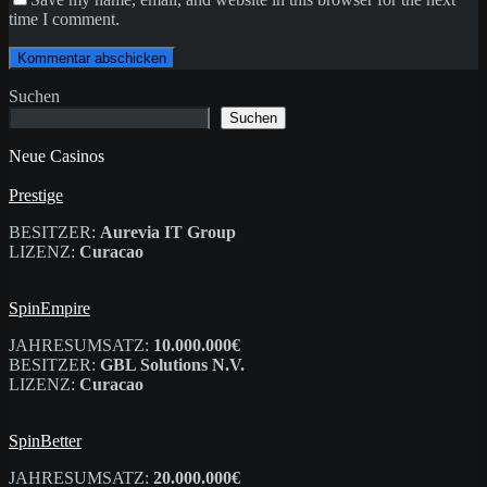
time I comment.
Suchen
Suchen
Neue Casinos
Prestige
BESITZER:
Aurevia IT Group
LIZENZ:
Curacao
SpinEmpire
JAHRESUMSATZ:
10.000.000€
BESITZER:
GBL Solutions N.V.
LIZENZ:
Curacao
SpinBetter
JAHRESUMSATZ:
20.000.000€