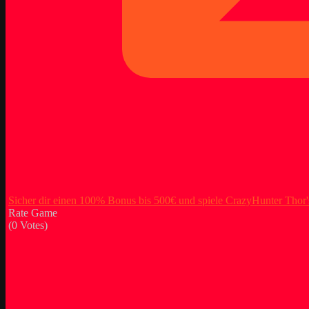
Sicher dir einen 100% Bonus bis 500€ und spiele CrazyHunter Tho
Rate Game
(
0
Votes)