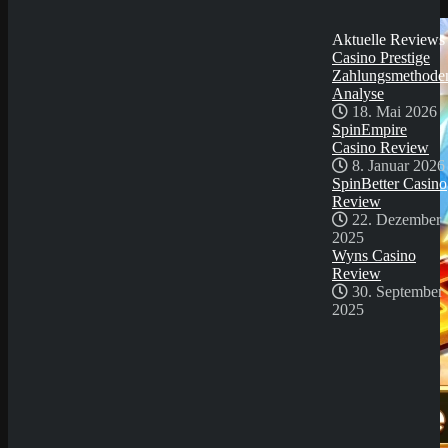
30. September
Try Our Featured Games
2025
Aktuelle Reviews
Casino Prestige
Zahlungsmethode
Analyse
18. Mai 2026
SpinEmpire
Casino Review
8. Januar 2026
SpinBetter Casino
Review
22. Dezember
2025
Wyns Casino
Review
30. September
2025