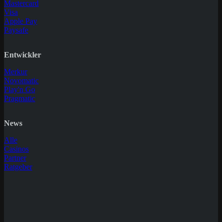
Mastercard
Visa
Apple Pay
Paysafe
Entwickler
Merkur
Novomatic
Play'n Go
Pragmatic
News
Alle
Casinos
Partner
Ratgeber