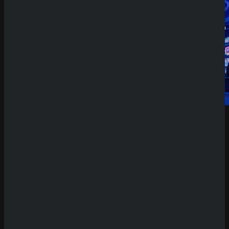
Demo Spiel
Schreibe einen Kommentar
Deine E-Mail-Adresse wird nicht veröffentlicht.
Erforderliche Felder sind mit
*
markiert