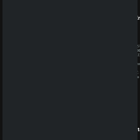
Prestige
SpinE
BESITZER:
JAHRES
Aurevia
10.000.0
IT
BESITZE
Group
GBL
LIZENZ:
Solution
Curacao
N.V.
LIZENZ:
Curacao
SpinBetter
Betist