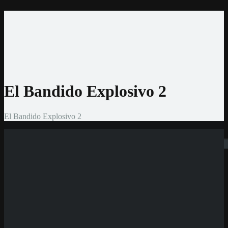
Home
Casinos
Bonis
Slots
Entwickler
News
El Bandido Explosivo 2
El Bandido Explosivo 2
Suchen
Neue Casinos