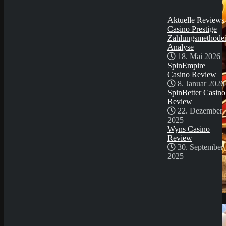
30. September
2025
Aktuelle Reviews
Casino Prestige
Zahlungsmethode
Analyse
18. Mai 2026
SpinEmpire
Casino Review
8. Januar 2026
SpinBetter Casino
Review
22. Dezember
2025
Wyns Casino
Review
30. September
2025
Demo Spiel