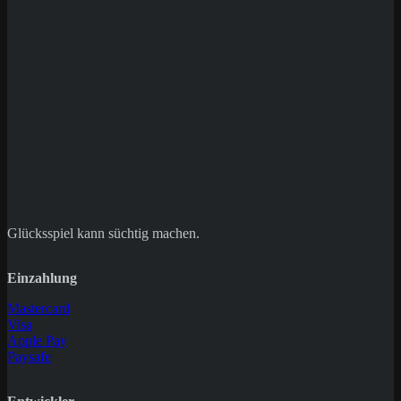
Save my name, email, and website in this
browser for the next time I comment.
Glücksspiel kann süchtig machen.
Einzahlung
Mastercard
Visa
Apple Pay
Paysafe