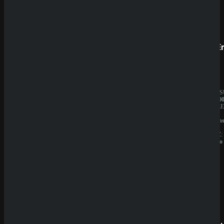
Prestige
SpinE
BESITZER:
JAHRES
Aurevia
10.000.0
IT
BESITZE
Group
GBL
LIZENZ:
Solution
Curacao
N.V.
LIZENZ:
Curacao