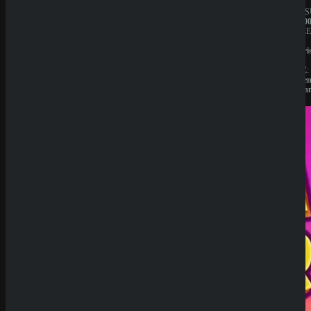
JAHRESUMSATZ:
JAHRES
1.000.000€
1.000.00
BESITZER:
BESITZE
Liernin
Liernin
Enterprises
Enterpri
LTD
LTD
LIZENZ:
LIZENZ:
Komoren
Komore
(Anjouan)
(Anjoua
Neueste
Beiträge
Casino
Prestige
Zahlungs
methoden
Analyse
SpinEmpir
e Casino
Review