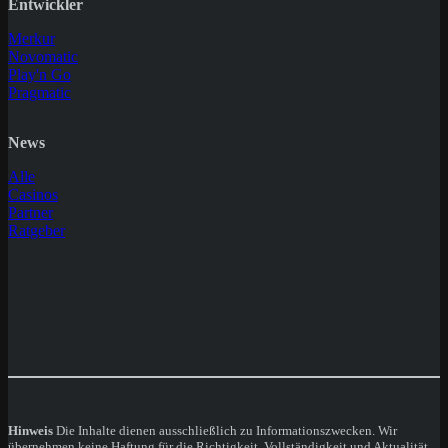
Entwickler
Merkur
Novomatic
Play'n Go
Pragmatic
News
Alle
Casinos
Partner
Ratgeber
Hinweis
Die Inhalte dienen ausschließlich zu Informationszwecken. Wir
übernehmen keine Haftung für die Richtigkeit, Vollständigkeit und Aktualität