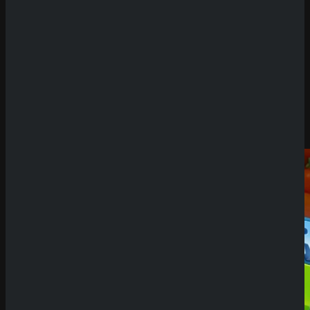
Demo Spiel