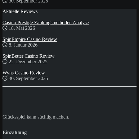
30. September 2025
Aktuelle Reviews
Casino Prestige Zahlungsmethoden Analyse
18. Mai 2026
SpinEmpire Casino Review
8. Januar 2026
SpinBetter Casino Review
22. Dezember 2025
Wyns Casino Review
30. September 2025
Glücksspiel kann süchtig machen.
Einzahlung