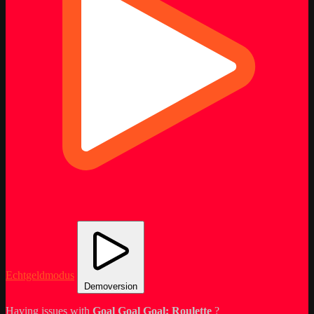
Echtgeldmodus
Demoversion
Having issues with
Goal Goal Goal: Roulette
?