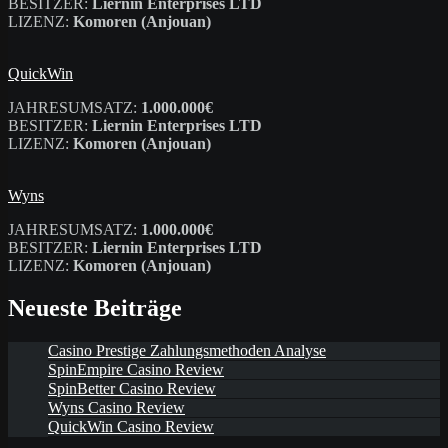
BESITZER:
Liernin Enterprises LTD
LIZENZ:
Komoren (Anjouan)
QuickWin
JAHRESUMSATZ:
1.000.000€
BESITZER:
Liernin Enterprises LTD
LIZENZ:
Komoren (Anjouan)
Wyns
JAHRESUMSATZ:
1.000.000€
BESITZER:
Liernin Enterprises LTD
LIZENZ:
Komoren (Anjouan)
Neueste Beiträge
Casino Prestige Zahlungsmethoden Analyse
SpinEmpire Casino Review
SpinBetter Casino Review
Wyns Casino Review
QuickWin Casino Review