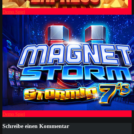
Demo Spiel
Demo Spiel
Schreibe einen Kommentar