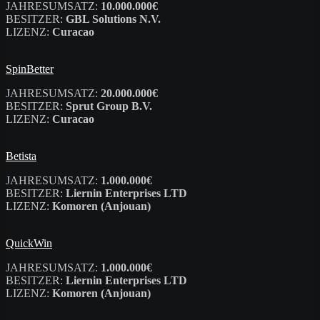
JAHRESUMSATZ:
10.000.000€
BESITZER:
GBL Solutions N.V.
LIZENZ:
Curacao
SpinBetter
JAHRESUMSATZ:
20.000.000€
BESITZER:
Sprut Group B.V.
LIZENZ:
Curacao
Betista
JAHRESUMSATZ:
1.000.000€
BESITZER:
Liernin Enterprises LTD
LIZENZ:
Komoren (Anjouan)
QuickWin
JAHRESUMSATZ:
1.000.000€
BESITZER:
Liernin Enterprises LTD
LIZENZ:
Komoren (Anjouan)