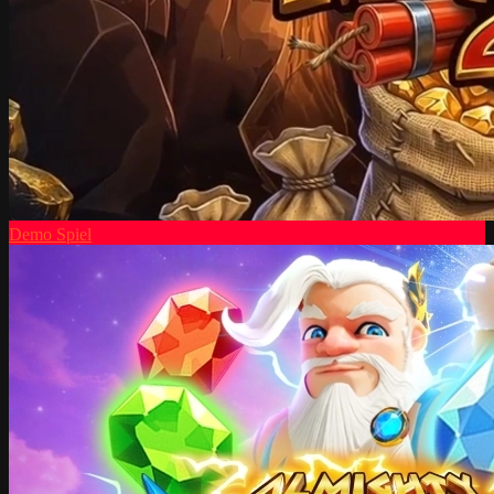
Demo Spiel