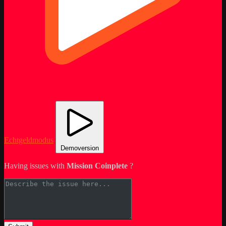
Echtgeldmodus
Demoversion
Having issues with
Mission Coinplete
?