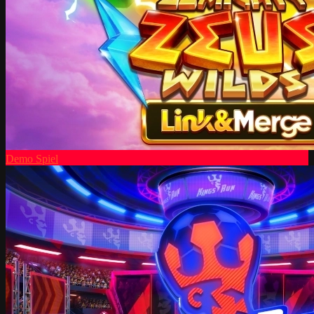
Demo Spiel