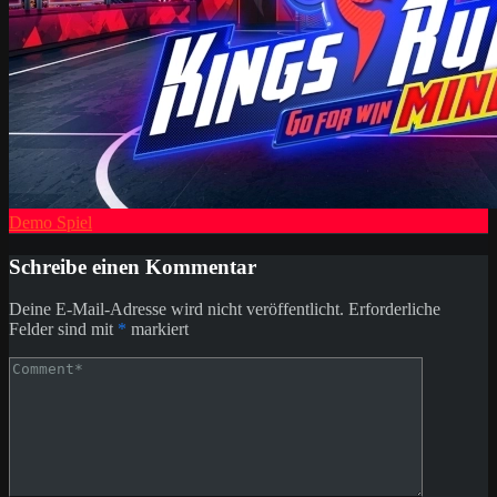
Demo Spiel
Schreibe einen Kommentar
Deine E-Mail-Adresse wird nicht veröffentlicht.
Erforderliche
Felder sind mit
*
markiert