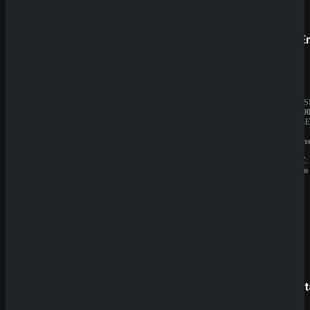
Prestige
SpinE
BESITZER:
JAHRES
Aurevia
10.000.0
IT
BESITZE
Group
GBL
LIZENZ:
Solution
Curacao
N.V.
LIZENZ:
Curacao
SpinBetter
Betist