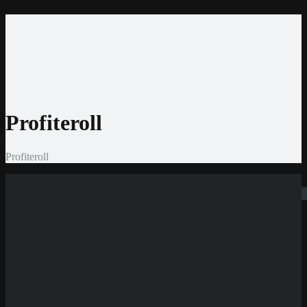
Home
Casinos
Bonis
Slots
Entwickler
News
Profiteroll
Profiteroll
Suchen
Neue Casinos