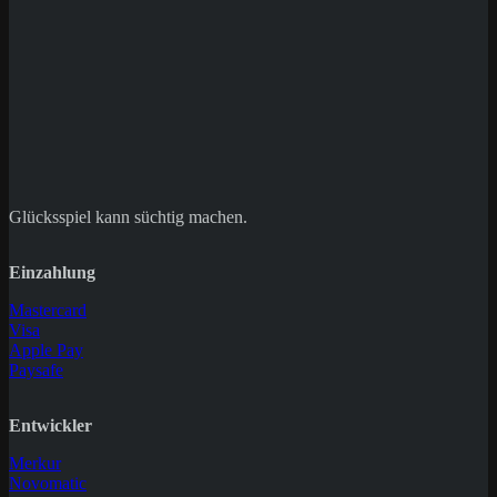
Glücksspiel kann süchtig machen.
Einzahlung
Mastercard
Visa
Apple Pay
Paysafe
Entwickler
Merkur
Novomatic