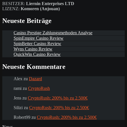
BESITZER:
Liernin Enterprises LTD
LIZENZ:
Komoren (Anjouan)
Neueste Beiträge
Casino Prestige Zahlungsmethoden Analyse
SpinEmpire Casino Review
SpinBetter Casino Review
Wyns Casino Review
QuickWin Casino Review
Neueste Kommentare
Alex
zu
Dazard
rami
zu
CryptoRush
Jens
zu
CryptoRush: 200% bis zu 2.500€
Silizi
zu
CryptoRush: 200% bis zu 2.500€
Robert99
zu
CryptoRush: 200% bis zu 2.500€
News