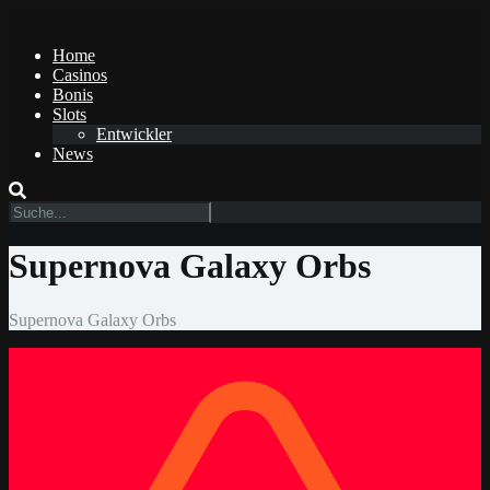
Home
Casinos
Bonis
Slots
Entwickler
News
Supernova Galaxy Orbs
Supernova Galaxy Orbs