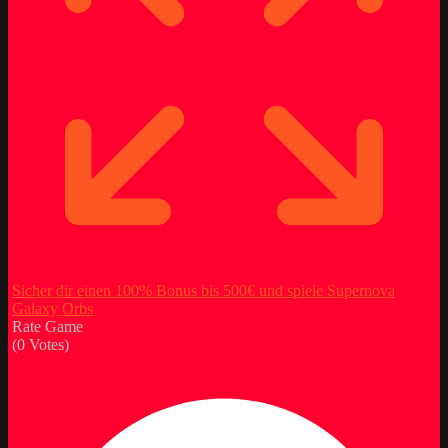
Sicher dir einen 100% Bonus bis 500€ und spiele Supernova
Galaxy Orbs
Rate Game
(
0
Votes)