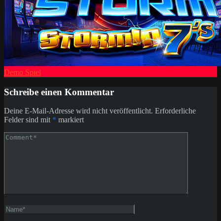
Demo Spiel
Schreibe einen Kommentar
Deine E-Mail-Adresse wird nicht veröffentlicht.
Erforderliche
Felder sind mit
*
markiert