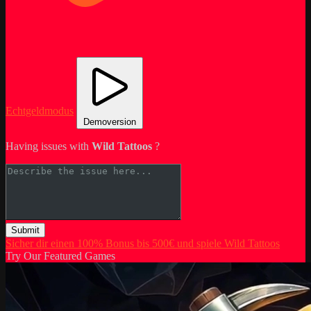
Echtgeldmodus
Demoversion
Having issues with
Wild Tattoos
?
Submit
Sicher dir einen 100% Bonus bis 500€ und spiele Wild Tattoos
Try Our Featured Games