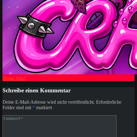
Demo Spiel
Schreibe einen Kommentar
Deine E-Mail-Adresse wird nicht veröffentlicht.
Erforderliche
Felder sind mit
*
markiert