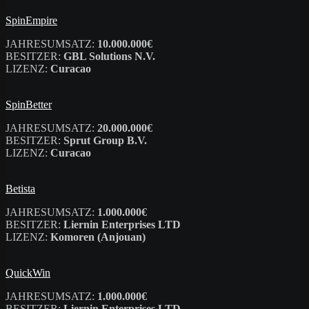
SpinEmpire
JAHRESUMSATZ:
10.000.000€
BESITZER:
GBL Solutions N.V.
LIZENZ:
Curacao
SpinBetter
JAHRESUMSATZ:
20.000.000€
BESITZER:
Sprut Group B.V.
LIZENZ:
Curacao
Betista
JAHRESUMSATZ:
1.000.000€
BESITZER:
Liernin Enterprises LTD
LIZENZ:
Komoren (Anjouan)
QuickWin
JAHRESUMSATZ:
1.000.000€
BESITZER:
Liernin Enterprises LTD