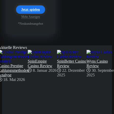
Jetzt spielen
Mehr Anzeigen
*Neukundenangebot
Aktuelle Reviews
SpinEmpire
SpinBetter Casino
Wyns Casino
asino Prestige
Casino Review
Review
Review
Zahlungsmethoden
8. Januar 2026
22. Dezember
30. Septembe
Analyse
2025
2025
18. Mai 2026