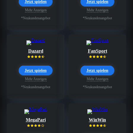
Jetzt spielen
Jetzt spielen
Mehr Anzeigen
Mehr Anzeigen
*Neukundenangebot
*Neukundenangebot
Dazard
FanSport
Jetzt spielen
Jetzt spielen
Mehr Anzeigen
Mehr Anzeigen
*Neukundenangebot
*Neukundenangebot
MegaPari
WinWin