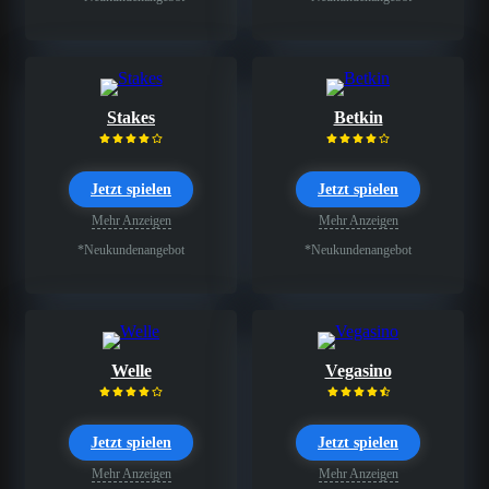
Stakes
Betkin
Jetzt spielen
Jetzt spielen
Mehr Anzeigen
Mehr Anzeigen
*Neukundenangebot
*Neukundenangebot
Welle
Vegasino
Jetzt spielen
Jetzt spielen
Mehr Anzeigen
Mehr Anzeigen