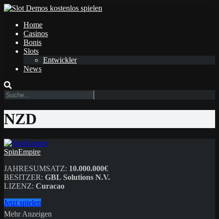
Home
Casinos
Bonis
Slots
Entwickler
News
NZD
SpinEmpire
JAHRESUMSATZ:
10.000.000€
BESITZER:
GBL Solutions N.V.
LIZENZ:
Curacao
Jetzt spielen
Mehr Anzeigen