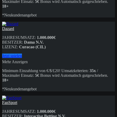
Maximaler Einsatz:
5€
Bonus wird Automatisch gutgeschrieben.
18+
*Neukundenangebot
Dazard
JAHRESUMSATZ:
1.000.000€
BESITZER:
Dama N.V.
LIZENZ:
Curacao (CIL)
Jetzt spielen
Mehr Anzeigen
Minimum Einzahlung von €/$/£20! Umsatzkriterien:
35x
/
Maximaler Einsatz:
5€
Bonus wird Automatisch gutgeschrieben.
18+
*Neukundenangebot
FanSport
JAHRESUMSATZ:
1.000.000€
BESITZER:
Interactive Betting N.V.