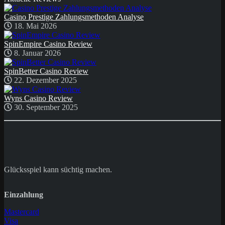
Casino Prestige Zahlungsmethoden Analyse
18. Mai 2026
SpinEmpire Casino Review
8. Januar 2026
SpinBetter Casino Review
22. Dezember 2025
Wyns Casino Review
30. September 2025
Glücksspiel kann süchtig machen.
Einzahlung
Mastercard
Visa