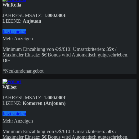
WinRolla
JAHRESUMSATZ:
1.000.000€
LIZENZ:
Anjouan
Jetzt spielen
Mehr Anzeigen
Minimum Einzahlung von €/$/£10! Umsatzkriterien:
35x
/
Maximaler Einsatz:
5€
Bonus wird Automatisch gutgeschrieben.
18+
*Neukundenangebot
Willbet
JAHRESUMSATZ:
1.000.000€
LIZENZ:
Komoren (Anjouan)
Jetzt spielen
Mehr Anzeigen
Minimum Einzahlung von €/$/£10! Umsatzkriterien:
50x
/
Maximaler Einsatz:
5€
Bonus wird Automatisch gutgeschrieben.