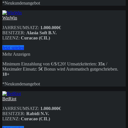
*Neukundenangebot
WinWin
JAHRESUMSATZ:
1.000.000€
BESITZER:
Alasia Soft B.V.
LIZENZ:
Curacao (CIL)
Jetzt spielen
Mehr Anzeigen
Minimum Einzahlung von €/$/£20! Umsatzkriterien:
35x
/
Maximaler Einsatz:
5€
Bonus wird Automatisch gutgeschrieben.
18+
*Neukundenangebot
BetRiot
JAHRESUMSATZ:
1.000.000€
BESITZER:
Rabidi N.V.
LIZENZ:
Curacao (CIL)