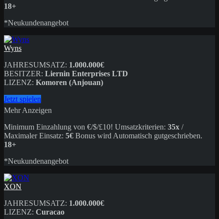
18+
*Neukundenangebot
Wyns
JAHRESUMSATZ:
1.000.000€
BESITZER:
Liernin Enterprises LTD
LIZENZ:
Komoren (Anjouan)
Jetzt spielen
Mehr Anzeigen
Minimum Einzahlung von €/$/£10! Umsatzkriterien:
35x
/
Maximaler Einsatz:
5€
Bonus wird Automatisch gutgeschrieben.
18+
*Neukundenangebot
XON
JAHRESUMSATZ:
1.000.000€
LIZENZ:
Curacao