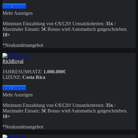
Jetzt spielen
Mehr Anzeigen
Minimum Einzahlung von €/$/£20! Umsatzkriterien:
35x
/
Maximaler Einsatz:
5€
Bonus wird Automatisch gutgeschrieben.
18+
*Neukundenangebot
RichRoyal
JAHRESUMSATZ:
1.000.000€
LIZENZ:
Costa Rica
Jetzt spielen
Mehr Anzeigen
Minimum Einzahlung von €/$/£20! Umsatzkriterien:
35x
/
Maximaler Einsatz:
5€
Bonus wird Automatisch gutgeschrieben.
18+
*Neukundenangebot