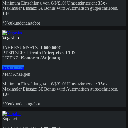
Minimum Einzahlung von €/$/£10! Umsatzkriterien:
35x
/
Maximaler Einsatz:
5€
Bonus wird Automatisch gutgeschrieben.
18+
*Neukundenangebot
Vegasino
JAHRESUMSATZ:
1.000.000€
BESITZER:
Liernin Enterprises LTD
LIZENZ:
Komoren (Anjouan)
Jetzt spielen
Mehr Anzeigen
Minimum Einzahlung von €/$/£10! Umsatzkriterien:
35x
/
Maximaler Einsatz:
5€
Bonus wird Automatisch gutgeschrieben.
18+
*Neukundenangebot
Supabet