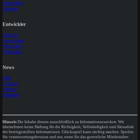
Apple Pay
Paysafe
Entwickler
Merkur
Novomatic
Play'n Go
Pragmatic
News
Alle
Casinos
Partner
Ratgeber
Hinweis
Die Inhalte dienen ausschließlich zu Informationszwecken. Wir
übernehmen keine Haftung für die Richtigkeit, Vollständigkeit und Aktualität
der bereitgestellten Informationen. Glücksspiel kann süchtig machen. Spielen
Sie verantwortungsbewusst und nur, wenn Sie das gesetzliche Mindestalter