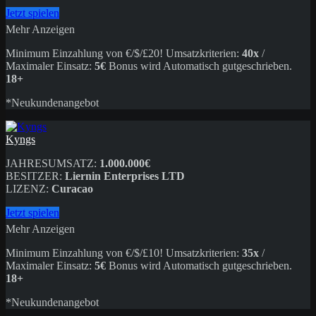
Jetzt spielen
Mehr Anzeigen
Minimum Einzahlung von €/$/£20! Umsatzkriterien:
40x
/
Maximaler Einsatz:
5€
Bonus wird Automatisch gutgeschrieben.
18+
*Neukundenangebot
Kyngs
JAHRESUMSATZ:
1.000.000€
BESITZER:
Liernin Enterprises LTD
LIZENZ:
Curacao
Jetzt spielen
Mehr Anzeigen
Minimum Einzahlung von €/$/£10! Umsatzkriterien:
35x
/
Maximaler Einsatz:
5€
Bonus wird Automatisch gutgeschrieben.
18+
*Neukundenangebot