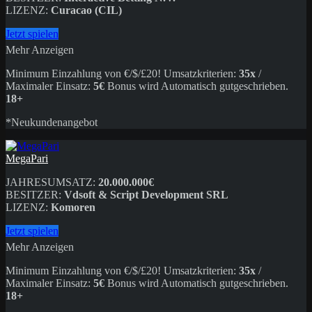
LIZENZ:
Curacao (CIL)
Jetzt spielen
Mehr Anzeigen
Minimum Einzahlung von €/$/£20! Umsatzkriterien:
35x
/
Maximaler Einsatz:
5€
Bonus wird Automatisch gutgeschrieben.
18+
*Neukundenangebot
MegaPari
JAHRESUMSATZ:
20.000.000€
BESITZER:
Vdsoft & Script Development SRL
LIZENZ:
Komoren
Jetzt spielen
Mehr Anzeigen
Minimum Einzahlung von €/$/£20! Umsatzkriterien:
35x
/
Maximaler Einsatz:
5€
Bonus wird Automatisch gutgeschrieben.
18+