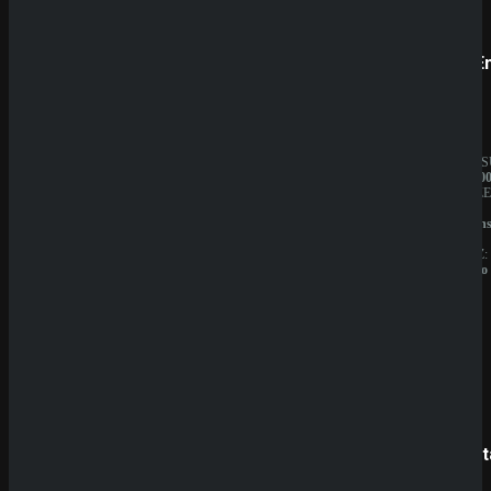
Prestige
SpinE
BESITZER:
JAHRES
Aurevia
10.000.0
IT
BESITZE
Group
GBL
LIZENZ:
Solution
Curacao
N.V.
LIZENZ:
Curacao
SpinBetter
Betist