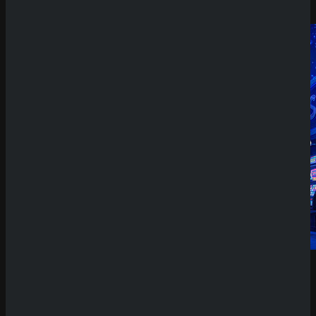
Demo Spiel
Demo Spiel
Schreibe einen Kommentar
Deine E-Mail-Adresse wird nicht veröffentlicht.