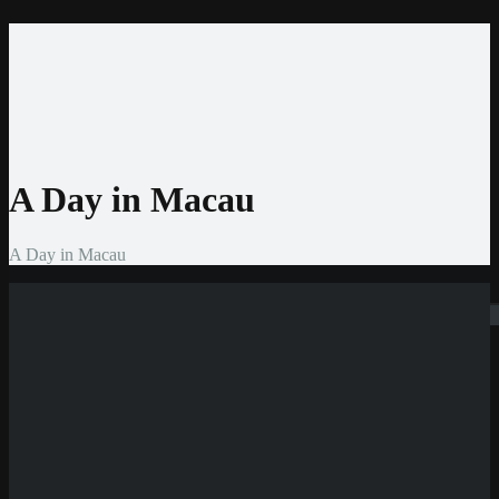
Home
Casinos
Bonis
Slots
Entwickler
News
A Day in Macau
A Day in Macau
Suchen
Neue Casinos