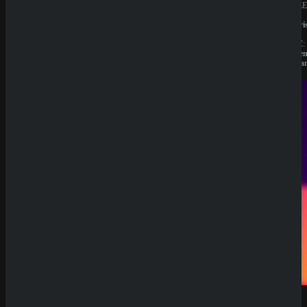
BESITZER:
BESITZE
Liernin
Liernin
Enterprises
Enterpri
LTD
LTD
LIZENZ:
LIZENZ:
Komoren
Komore
(Anjouan)
(Anjoua
Neueste
Beiträge
Casino
Prestige
Zahlungs
methoden
Analyse
SpinEmpir
e Casino
Review
SpinBetter
Casino