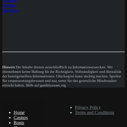
Casinos
Partner
Ratgeber
Hinweis
Die Inhalte dienen ausschließlich zu Informationszwecken. Wir
übernehmen keine Haftung für die Richtigkeit, Vollständigkeit und Aktualität
der bereitgestellten Informationen. Glücksspiel kann süchtig machen. Spielen
Sie verantwortungsbewusst und nur, wenn Sie das gesetzliche Mindestalter
erreicht haben. Hilfe auf gambleaware.org
© Copyright 2024
Privacy Policy
Home
Terms and Conditions
Casinos
Bonis