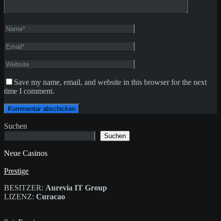
Save my name, email, and website in this browser for the next
time I comment.
Suchen
Suchen
Neue Casinos
Prestige
BESITZER:
Aurevia IT Group
LIZENZ:
Curacao