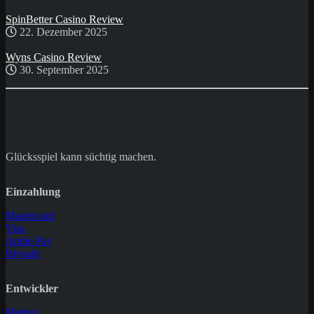
SpinBetter Casino Review
22. Dezember 2025
Wyns Casino Review
30. September 2025
Glücksspiel kann süchtig machen.
Einzahlung
Mastercard
Visa
Apple Pay
Paysafe
Entwickler
Merkur