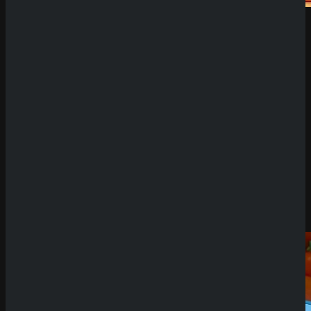
Demo Spiel
Demo Spiel