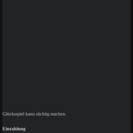
Save my name, email, and website in this
browser for the next time I comment.
Glücksspiel kann süchtig machen.
Einzahlung