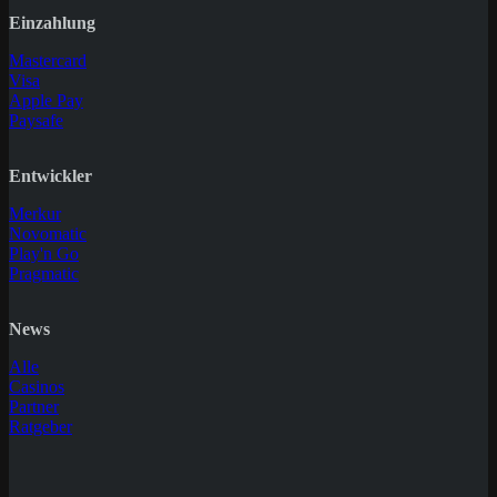
Einzahlung
Mastercard
Visa
Apple Pay
Paysafe
Entwickler
Merkur
Novomatic
Play'n Go
Pragmatic
News
Alle
Casinos
Partner
Ratgeber