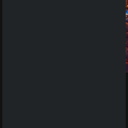
Demo Spiel
Schreibe einen Kommentar
Deine E-Mail-Adresse wird nicht veröffentlicht.
Erforderliche Felder sind mit
*
markiert