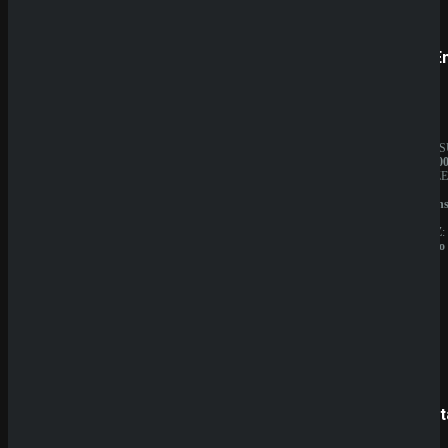
Prestige
SpinE
BESITZER:
JAHRES
Aurevia
10.000.0
IT
BESITZE
Group
GBL
LIZENZ:
Solution
Curacao
N.V.
LIZENZ:
Curacao
SpinBetter
Betist