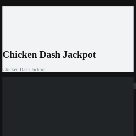
Home
Casinos
Bonis
Slots
Entwickler
News
Chicken Dash Jackpot
Chicken Dash Jackpot
Suchen
Neue Casinos