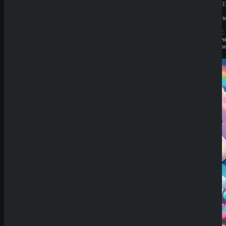
BESITZER:
BESITZE
Liernin
Liernin
Enterprises
Enterpri
LTD
LTD
LIZENZ:
LIZENZ:
Komoren
Komore
(Anjouan)
(Anjoua
Neueste
Beiträge
Casino
Prestige
Zahlungs
methoden
Analyse
SpinEmpir
e Casino
Review
SpinBetter
Casino