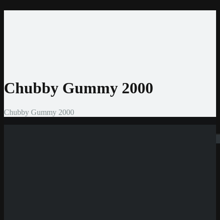
Home
Casinos
Bonis
Slots
Entwickler
News
Chubby Gummy 2000
Chubby Gummy 2000
Suchen
Neue Casinos