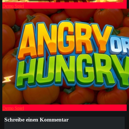
Demo Spiel
Demo Spiel
Schreibe einen Kommentar