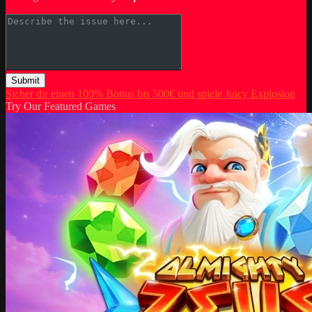
Submit
Sicher dir einen 100% Bonus bis 500€ und spiele Juicy Explosion
Try Our Featured Games