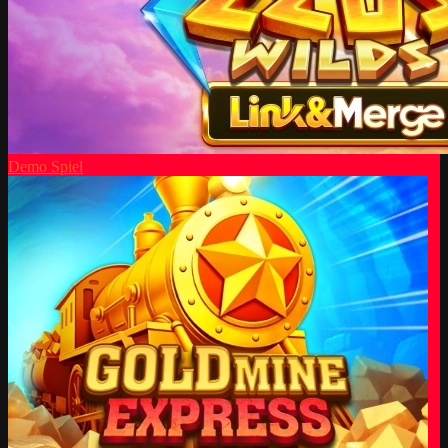
Demo Spiel