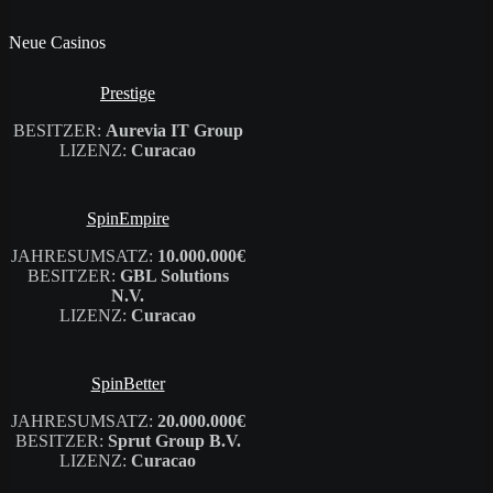
Neue Casinos
Prestige
BESITZER:
Aurevia IT Group
LIZENZ:
Curacao
SpinEmpire
JAHRESUMSATZ:
10.000.000€
BESITZER:
GBL Solutions
N.V.
LIZENZ:
Curacao
SpinBetter
JAHRESUMSATZ:
20.000.000€
BESITZER:
Sprut Group B.V.
LIZENZ:
Curacao