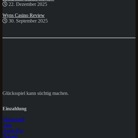
22. Dezember 2025
Wyns Casino Review
30. September 2025
Glücksspiel kann süchtig machen.
Einzahlung
Mastercard
Visa
Apple Pay
Paysafe