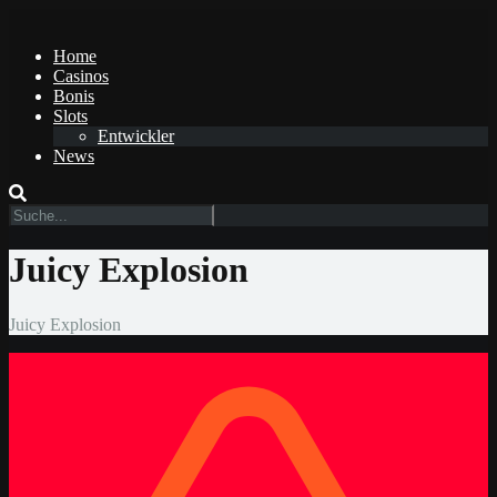
Home
Casinos
Bonis
Slots
Entwickler
News
Juicy Explosion
Juicy Explosion