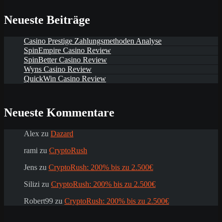
Neueste Beiträge
Casino Prestige Zahlungsmethoden Analyse
SpinEmpire Casino Review
SpinBetter Casino Review
Wyns Casino Review
QuickWin Casino Review
Neueste Kommentare
Alex
zu
Dazard
rami
zu
CryptoRush
Jens
zu
CryptoRush: 200% bis zu 2.500€
Silizi
zu
CryptoRush: 200% bis zu 2.500€
Robert99
zu
CryptoRush: 200% bis zu 2.500€