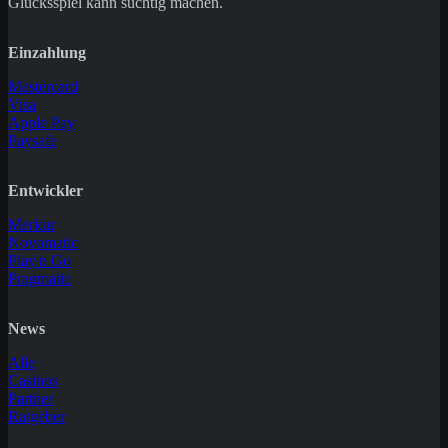
Glücksspiel kann süchtig machen.
Einzahlung
Mastercard
Visa
Apple Pay
Paysafe
Entwickler
Merkur
Novomatic
Play'n Go
Pragmatic
News
Alle
Casinos
Partner
Ratgeber