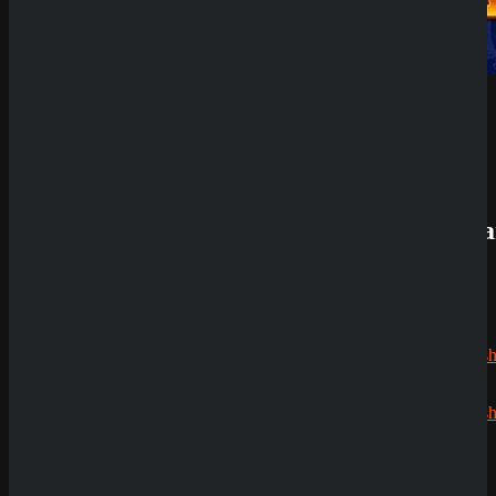
Review
Wyns
Casino
Review
QuickWin
Casino
Review
Neueste
Kommenta
Alex
zu
Dazard
rami
zu
CryptoRus
Jens
zu
CryptoRush
200% bis
zu 2.500€
Silizi
zu