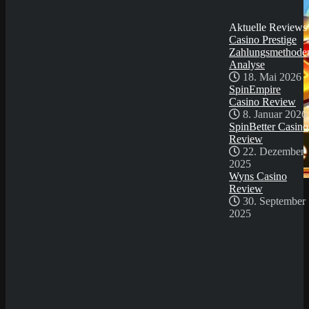
30. September
2025
Aktuelle Reviews
Casino Prestige
Zahlungsmethode
Analyse
18. Mai 2026
SpinEmpire
Casino Review
8. Januar 2026
SpinBetter Casino
Review
22. Dezember
2025
Wyns Casino
Demo Spiel
Review
30. September
2025