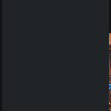
Demo Spiel