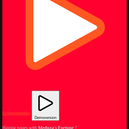
Echtgeldmodus
Demoversion
Having issues with
Meduza's Fortune
?