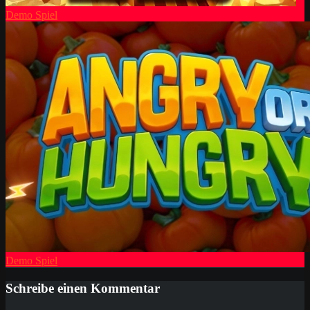
Demo Spiel
Demo Spiel
Schreibe einen Kommentar