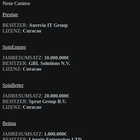
Neue Casinos
Prestige
BESITZER:
Aurevia IT Group
LIZENZ:
Curacao
SpinEmpire
JAHRESUMSATZ:
10.000.000€
BESITZER:
GBL Solutions N.V.
LIZENZ:
Curacao
SpinBetter
JAHRESUMSATZ:
20.000.000€
BESITZER:
Sprut Group B.V.
LIZENZ:
Curacao
Betista
JAHRESUMSATZ:
1.000.000€
BESITZER:
Liernin Enterprises LTD