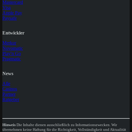
Mastercard
Visa
Apple Pay
Paysafe
Entwickler
Merkur
Novomatic
Play'n Go
Pragmatic
News
Alle
Casinos
Partner
Ratgeber
Hinweis
Die Inhalte dienen ausschließlich zu Informationszwecken. Wir
übernehmen keine Haftung für die Richtigkeit, Vollständigkeit und Aktualität