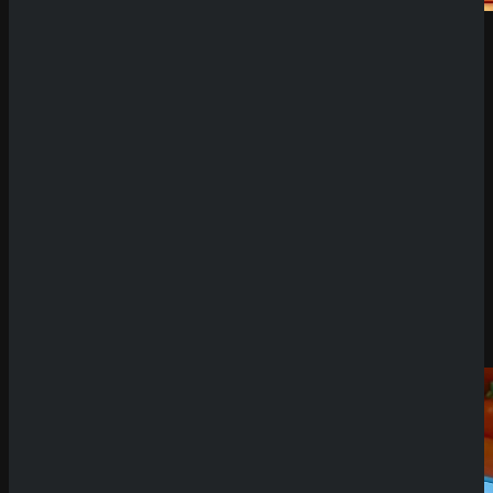
Demo Spiel
Demo Spiel