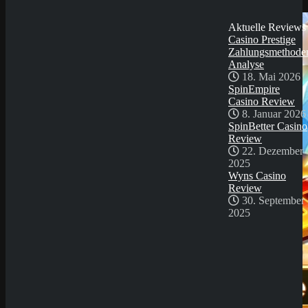
30. September
Try Our Featured Games
2025
Aktuelle Reviews
Casino Prestige
Zahlungsmethode
Analyse
18. Mai 2026
SpinEmpire
Casino Review
8. Januar 2026
SpinBetter Casino
Review
22. Dezember
2025
Wyns Casino
Review
30. September
2025