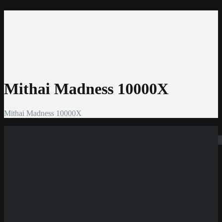
Home
Casinos
Bonis
Slots
Entwickler
News
Mithai Madness 10000X
Mithai Madness 10000X
Suchen
Neue Casinos