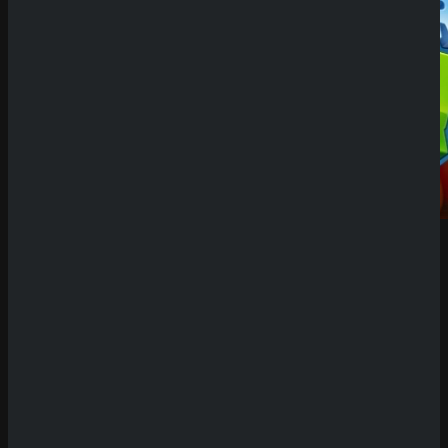
Demo Spiel
Schreibe einen Kommentar
Deine E-Mail-Adresse wird nicht veröffentlicht.
Erforderliche Felder sind mit
*
markiert