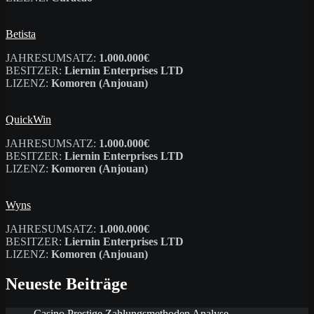
Betista
JAHRESUMSATZ:
1.000.000€
BESITZER:
Liernin Enterprises LTD
LIZENZ:
Komoren (Anjouan)
QuickWin
JAHRESUMSATZ:
1.000.000€
BESITZER:
Liernin Enterprises LTD
LIZENZ:
Komoren (Anjouan)
Wyns
JAHRESUMSATZ:
1.000.000€
BESITZER:
Liernin Enterprises LTD
LIZENZ:
Komoren (Anjouan)
Neueste Beiträge
Casino Prestige Zahlungsmethoden Analyse