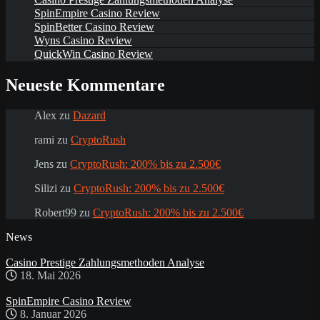
SpinEmpire Casino Review
SpinBetter Casino Review
Wyns Casino Review
QuickWin Casino Review
Neueste Kommentare
Alex
zu
Dazard
rami
zu
CryptoRush
Jens
zu
CryptoRush: 200% bis zu 2.500€
Silizi
zu
CryptoRush: 200% bis zu 2.500€
Robert99
zu
CryptoRush: 200% bis zu 2.500€
News
Casino Prestige Zahlungsmethoden Analyse
18. Mai 2026
SpinEmpire Casino Review
8. Januar 2026