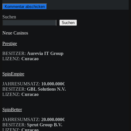
Suchen
Suchen
Neue Casinos
Prestige
BESITZER:
Aurevia IT Group
LIZENZ:
Curacao
SpinEmpire
JAHRESUMSATZ:
10.000.000€
BESITZER:
GBL Solutions N.V.
LIZENZ:
Curacao
SpinBetter
JAHRESUMSATZ:
20.000.000€
BESITZER:
Sprut Group B.V.
LIZENZ:
Curacao