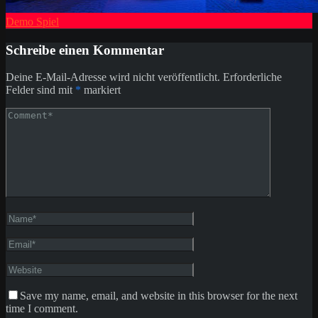
Demo Spiel
Schreibe einen Kommentar
Deine E-Mail-Adresse wird nicht veröffentlicht.
Erforderliche
Felder sind mit
*
markiert
Save my name, email, and website in this browser for the next
time I comment.