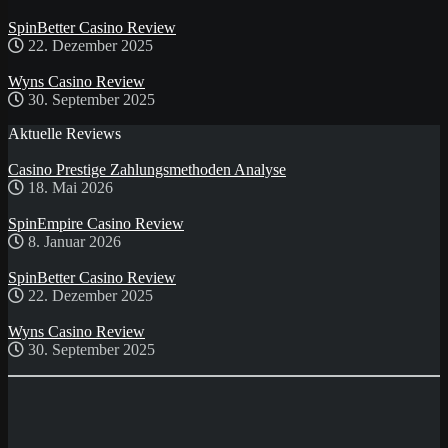
SpinBetter Casino Review
22. Dezember 2025
Wyns Casino Review
30. September 2025
Aktuelle Reviews
Casino Prestige Zahlungsmethoden Analyse
18. Mai 2026
SpinEmpire Casino Review
8. Januar 2026
SpinBetter Casino Review
22. Dezember 2025
Wyns Casino Review
30. September 2025