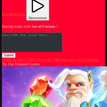
Echtgeldmodus
Demoversion
Having issues with
Sea of Fortune
?
Submit
Sicher dir einen 100% Bonus bis 500€ und spiele Sea of Fortune
Try Our Featured Games