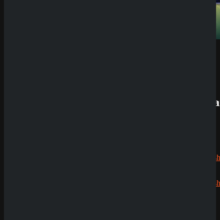
Review
Wyns
Casino
Review
QuickWin
Casino
Review
Neueste
Kommenta
Alex
zu
Dazard
rami
zu
CryptoRus
Jens
zu
CryptoRush
200% bis
zu 2.500€
Silizi
zu