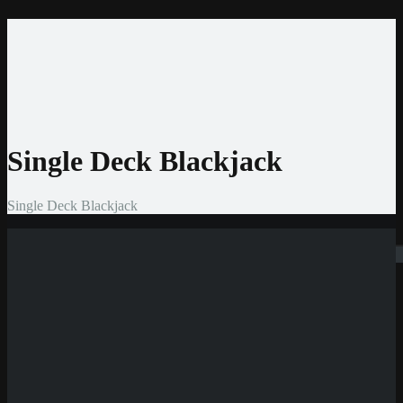
Home
Casinos
Bonis
Slots
Entwickler
News
Single Deck Blackjack
Single Deck Blackjack
Suchen
Neue Casinos