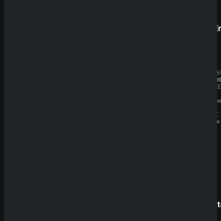
Prestige
SpinE
BESITZER:
JAHRES
Aurevia
10.000.0
IT
BESITZE
Group
GBL
LIZENZ:
Solution
Curacao
N.V.
LIZENZ:
Curacao
SpinBetter
Betist