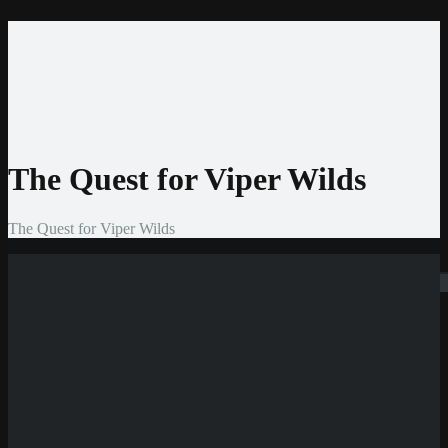
Home
Casinos
Bonis
Slots
Entwickler
News
The Quest for Viper Wilds
The Quest for Viper Wilds
Suchen
Neue Casinos