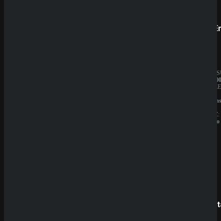
Prestige
SpinE
BESITZER:
JAHRES
Aurevia
10.000.0
IT
BESITZE
Group
GBL
LIZENZ:
Solution
Curacao
N.V.
LIZENZ:
Curacao
SpinBetter
Betist