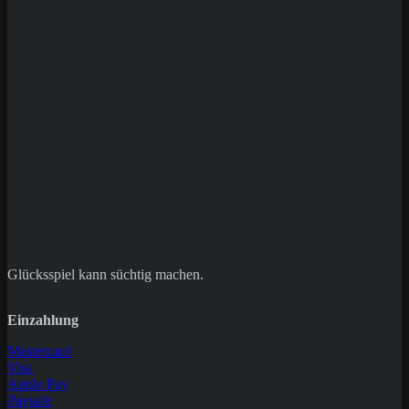
Save my name, email, and website in this
browser for the next time I comment.
Glücksspiel kann süchtig machen.
Einzahlung
Mastercard
Visa
Apple Pay
Paysafe