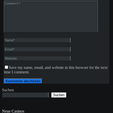
Save my name, email, and website in this browser for the next
time I comment.
Suchen
Suchen
Neue Casinos