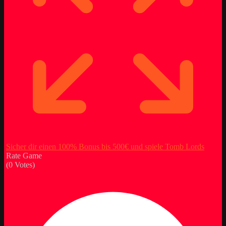
Sicher dir einen 100% Bonus bis 500€ und spiele Tomb Lords
Rate Game
(
0
Votes)