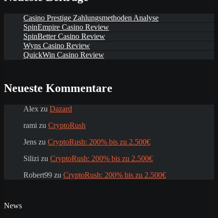
Casino Prestige Zahlungsmethoden Analyse
SpinEmpire Casino Review
SpinBetter Casino Review
Wyns Casino Review
QuickWin Casino Review
Neueste Kommentare
Alex
zu
Dazard
rami
zu
CryptoRush
Jens
zu
CryptoRush: 200% bis zu 2.500€
Silizi
zu
CryptoRush: 200% bis zu 2.500€
Robert99
zu
CryptoRush: 200% bis zu 2.500€
News