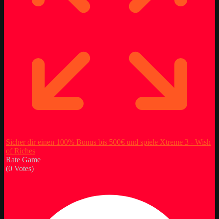
Sicher dir einen 100% Bonus bis 500€ und spiele Xtreme 3 - Wish
of Riches
Rate Game
(
0
Votes)