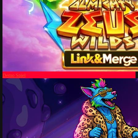
Demo Spiel