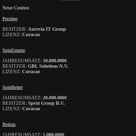
Neue Casinos
Prestige
BESITZER:
Aurevia IT Group
LIZENZ:
Curacao
SpinEmpire
JAHRESUMSATZ:
10.000.000€
BESITZER:
GBL Solutions N.V.
LIZENZ:
Curacao
SpinBetter
JAHRESUMSATZ:
20.000.000€
BESITZER:
Sprut Group B.V.
LIZENZ:
Curacao
Betista
JAHRESUMSATZ:
1.000.000€