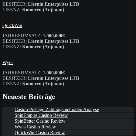
BESITZER:
Liernin Enterprises LTD
LIZENZ:
Komoren (Anjouan)
QuickWin
JAHRESUMSATZ:
1.000.000€
BESITZER:
Liernin Enterprises LTD
LIZENZ:
Komoren (Anjouan)
Wyns
JAHRESUMSATZ:
1.000.000€
BESITZER:
Liernin Enterprises LTD
LIZENZ:
Komoren (Anjouan)
Neueste Beiträge
Casino Prestige Zahlungsmethoden Analyse
SpinEmpire Casino Review
SpinBetter Casino Review
Wyns Casino Review
QuickWin Casino Review