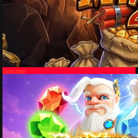
Demo Spiel